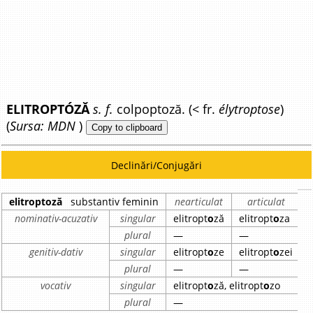
ELITROPTÓZĂ
s. f.
colpoptoză. (< fr.
élytroptose
)
(
Sursa: MDN
)
Copy to clipboard
Declinări/Conjugări
elitroptoză
substantiv feminin
nearticulat
articulat
nominativ-acuzativ
singular
elitropt
o
ză
elitropt
o
za
plural
—
—
genitiv-dativ
singular
elitropt
o
ze
elitropt
o
zei
plural
—
—
vocativ
singular
elitropt
o
ză, elitropt
o
zo
plural
—