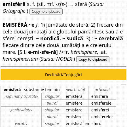
emisféră
s. f. (sil. mf.
-sfe-
) → sferă (
Sursa:
Ortografic
)
Copy to clipboard
EMISFÉRĂ ~e
f.
1) Jumătate de sferă. 2) Fiecare din
cele două jumătăți ale globului pământesc sau ale
sferei cerești.
~ nordică. ~ sudică
. 3) :
~ cerebrală
fiecare dintre cele două jumătăți ale creierului
mare. [Sil.
e-mi-sfe-ră
] /<fr.
hémisphere
, lat.
hemisphaerium
(
Sursa: NODEX
)
Copy to clipboard
Declinări/Conjugări
emisferă
substantiv feminin
nearticulat
articulat
nominativ-acuzativ
singular
emisf
e
ră
emisf
e
ra
plural
emisf
e
re
emisf
e
rele
genitiv-dativ
singular
emisf
e
re
emisf
e
rei
plural
emisf
e
re
emisf
e
relor
vocativ
singular
emisf
e
ră, emisf
e
ro