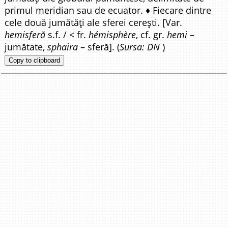
primul meridian sau de ecuator. ♦ Fiecare dintre
cele două jumătăți ale sferei cerești. [Var.
hemisferă
s.f. / < fr.
hémisphère
, cf. gr.
hemi
–
jumătate,
sphaira
– sferă]. (
Sursa: DN
)
Copy to clipboard