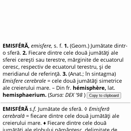
EMISFÉRĂ,
emisfere,
s. f.
1.
(Geom.) Jumătate dintr-
o sferă.
2.
Fiecare dintre cele două jumătăți ale
sferei cerești sau terestre, mărginite de ecuatorul
ceresc, respectiv de ecuatorul terestru, și de
meridianul de referință.
3.
(Anat.; în sintagma)
Emisfere cerebrale
= cele două jumătăți simetrice
ale creierului mare. – Din fr.
hémisphère,
lat.
hemisphaerium.
(
Sursa: DEX '98
)
Copy to clipboard
EMISFÉRĂ
s.f.
Jumătate de sferă. ◊
Emisferă
cerebrală
= fiecare dintre cele două jumătăți ale
creierului mare. ♦ Fiecare dintre cele două
jumătăți ale globului pământesc, delimitate de