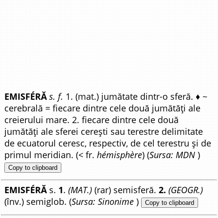
EMISFÉRĂ
s. f.
1. (mat.) jumătate dintr-o sferă. ♦ ~
cerebrală = fiecare dintre cele două jumătăți ale
creierului mare. 2. fiecare dintre cele două
jumătăți ale sferei cerești sau terestre delimitate
de ecuatorul ceresc, respectiv, de cel terestru și de
primul meridian. (< fr.
hémisphère
) (
Sursa: MDN
)
Copy to clipboard
EMISFÉRĂ
s.
1
.
(MAT.)
(rar) semisferă.
2.
(GEOGR.)
(înv.) semiglob. (
Sursa: Sinonime
)
Copy to clipboard