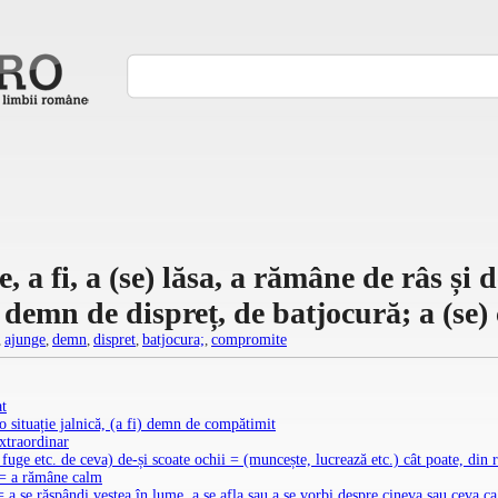
e, a fi, a (se) lăsa, a rămâne de râs și
c.) demn de dispreț, de batjocură; a (s
,
ajunge
,
demn
,
dispret
,
batjocura;
,
compromite
at
-o situație jalnică, (a fi) demn de compătimit
xtraordinar
 fuge etc. de ceva) de-și scoate ochii = (muncește, lucrează etc.) cât poate, din 
) = a rămâne calm
 a se răspândi vestea în lume, a se afla sau a se vorbi despre cineva sau ceva c