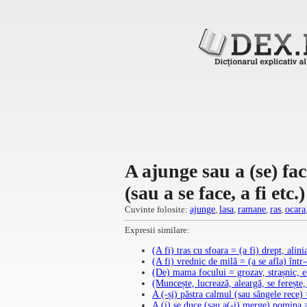
A ajunge sau a (se) fac
(sau a se face, a fi et
Cuvinte folosite:
ajunge
,
lasa
,
ramane
,
ras
,
ocara
Expresii similare:
(A fi) tras cu sfoara = (a fi) drept, alini
(A fi) vrednic de milă = (a se afla) într
(De) mama focului = grozav, strașnic, e
(Muncește, lucrează, aleargă, se ferește,
A (-și) păstra calmul (sau sângele rece
A (i) se duce (sau a(-i) merge) pomina =