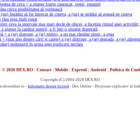
 vestea de ceva = a ajunge foarte cunoscut, vestit, renumit
lăsa cuiva posibilitatea să vorbească
 (nu) îngădui să fie întrecut de cineva; a (nu) se strădui să ajungă pe cineva
e lăsa prea mult rugat
oferi ceva la intervale mai mari decât de obicei, a încetini ritmul unei activităț
 a ajunge la capătul puterii; a fi într-o situație disperată
pă = a (se) distruge, a (se) nimici, a nu mai rămâne nimic, a eșua
ă = (mai ales despre cărți și caiete) a (se) distruge, a (se) degrada, a (se) zdrențu
ămâne) nedumerit în urma unei explicații neclare
© 2026 DEX.RO
|
Contact
|
Mobile
|
Expresii
|
Android
|
Politica de Conf
Copyright (C) 2004-2026 DEX.RO
w.dexonline.ro -
Informații despre licență
- Dex Online - Dicționar explicativ al li