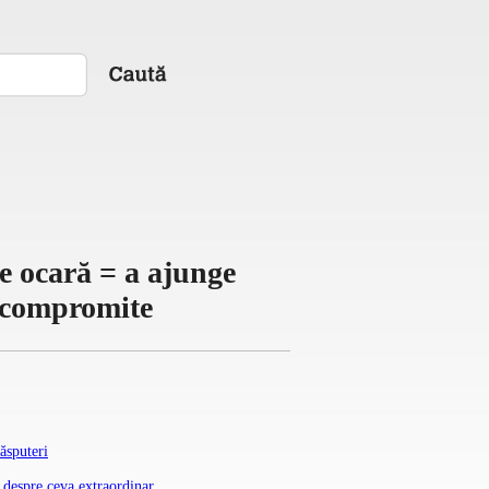
 de ocară = a ajunge
e) compromite
răsputeri
a despre ceva extraordinar