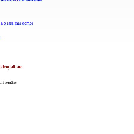
i, a o lăsa mai domol
i
idențialitate
mbii române