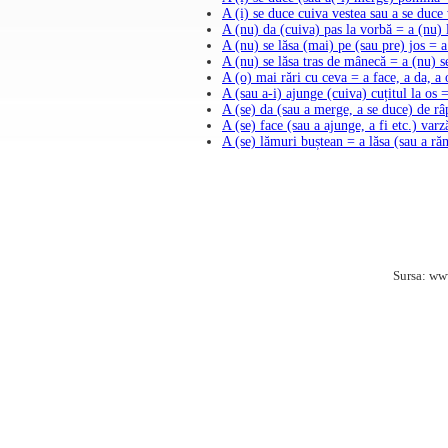
A (i) se duce cuiva vestea sau a se duce
A (nu) da (cuiva) pas la vorbă = a (nu) 
A (nu) se lăsa (mai) pe (sau pre) jos = a
A (nu) se lăsa tras de mânecă = a (nu) s
A (o) mai rări cu ceva = a face, a da, a 
A (sau a-i) ajunge (cuiva) cuțitul la os =
A (se) da (sau a merge, a se duce) de râ
A (se) face (sau a ajunge, a fi etc.) varz
A (se) lămuri buștean = a lăsa (sau a r
Sursa: ww