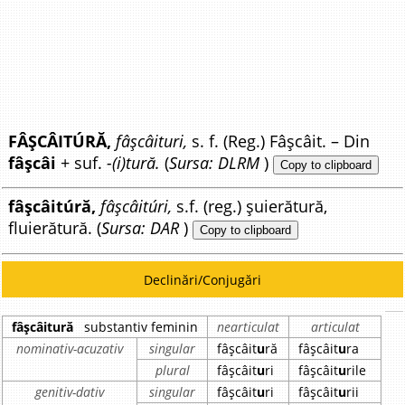
FÂȘCÂITÚRĂ,
fâșcâituri,
s. f. (Reg.) Fâșcâit. – Din
fâșcâi
+ suf.
-(i)tură.
(
Sursa: DLRM
)
Copy to clipboard
fâșcâitúră,
fâșcâitúri,
s.f. (reg.) șuierătură,
fluierătură. (
Sursa: DAR
)
Copy to clipboard
Declinări/Conjugări
fâșcâitură
substantiv feminin
nearticulat
articulat
nominativ-acuzativ
singular
fâșcâit
u
ră
fâșcâit
u
ra
plural
fâșcâit
u
ri
fâșcâit
u
rile
genitiv-dativ
singular
fâșcâit
u
ri
fâșcâit
u
rii