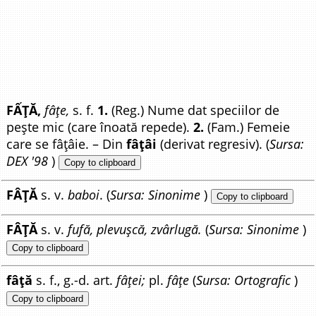
FẤȚĂ,
fâțe,
s. f.
1.
(Reg.) Nume dat speciilor de
pește mic (care înoată repede).
2.
(Fam.) Femeie
care se fâțâie. – Din
fâțâi
(derivat regresiv). (
Sursa:
DEX '98
)
Copy to clipboard
FÂȚĂ
s. v.
baboi
. (
Sursa: Sinonime
)
Copy to clipboard
FÂȚĂ
s. v.
fufă, plevușcă, zvârlugă.
(
Sursa: Sinonime
)
Copy to clipboard
fâță
s. f., g.-d. art.
fâței;
pl.
fâțe
(
Sursa: Ortografic
)
Copy to clipboard