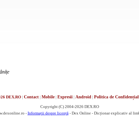
âníțe
026 DEX.RO
|
Contact
|
Mobile
|
Expresii
|
Android
|
Politica de Confidențial
Copyright (C) 2004-2026 DEX.RO
w.dexonline.ro -
Informații despre licență
- Dex Online - Dicționar explicativ al li