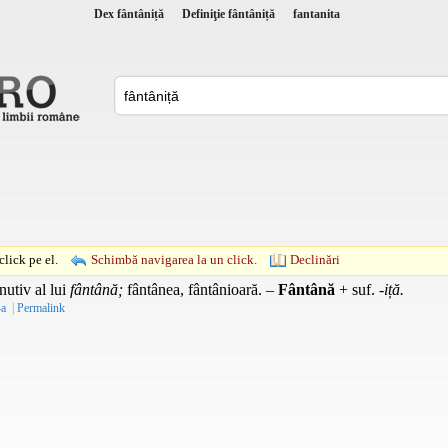
Dex fântâniță
Definiţie fântâniță
fantanita
lick pe el.
Schimbă navigarea la un click.
Declinări
utiv al lui
fântână;
fântânea, fântânioară. –
Fântână
+
suf.
-iță.
-a
|
Permalink