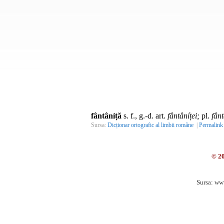
fântâníță
s. f., g.-d. art.
fântâníței;
pl.
fânt
Sursa:
Dicționar ortografic al limbii române
|
Permalink
© 2
Sursa: ww