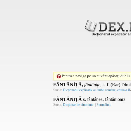
Pentru a naviga pe un cuvânt apăsaţi dublu c
FÂNTÂNÍȚĂ,
fântânițe,
s. f.
(Rar) Dimin
Sursa:
Dicționarul explicativ al limbii române, ediția a II
FÂNTÂNÍȚĂ
s. fântânea, fântânioară.
Sursa:
Dicționar de sinonime
|
Permalink