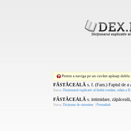
Pentru a naviga pe un cuvânt apăsaţi dublu c
FÂSTÂCEÁLĂ
s. f.
(
Fam.
) Faptul de
a 
Sursa:
Dicționarul explicativ al limbii române, ediția a II
FÂSTÂCEÁLĂ
s. intimidare, zăpăceală,
Sursa:
Dicționar de sinonime
|
Permalink