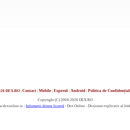
026 DEX.RO
|
Contact
|
Mobile
|
Expresii
|
Android
|
Politica de Confidențial
Copyright (C) 2004-2026 DEX.RO
w.dexonline.ro -
Informații despre licență
- Dex Online - Dicționar explicativ al li