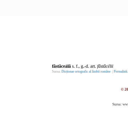
fâstâceálă
s. f., g.-d. art.
fâstâcélii
Sursa:
Dicționar ortografic al limbii române
|
Permalink
© 2
Sursa: ww