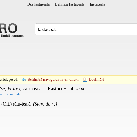
Dex fâstâceală
Definiţie fâstâceală
fastaceala
lick pe el.
Schimbă navigarea la un click.
Declinări
(se) fâstâci;
zăpăceală. –
Fâstâci
+
suf.
-eală.
-a
|
Permalink
 (Olt.) rătu-teală.
(Stare de ~.)