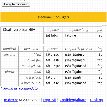
Copy to clipboard
Declinări/Conjugări
fățui
verb tranzitiv
infinitiv
infinitiv lung
partic
(a) fățu
i
fățu
i
re
fățu
i
t
numărul
persoana
prezent
conjunctiv prezent
imper
singular
I (eu)
fățui
e
sc
(să) fățui
e
sc
fățui
a
a II-a (tu)
fățui
e
ști
(să) fățui
e
ști
fățui
a
a III-a (el, ea)
fățui
e
ște
(să) fățui
a
scă
fățui
a
plural
I (noi)
fățu
i
m
(să) fățu
i
m
fățui
a
a II-a (voi)
fățu
i
ți
(să) fățu
i
ți
fățui
a
a III-a (ei, ele)
fățui
e
sc
(să) fățui
a
scă
fățui
a
* Formă nerecomandată
m.dex.ro
© 2009-2026 |
Expresii
|
Confidențialitate
|
Desktop