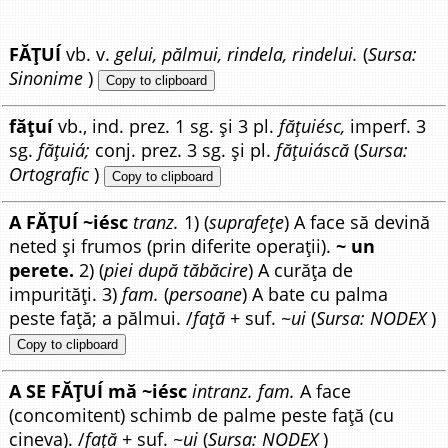
FĂȚUÍ
vb. v.
gelui, pălmui, rindela, rindelui.
(
Sursa:
Sinonime
)
Copy to clipboard
fățuí
vb., ind. prez. 1 sg. și 3 pl.
fățuiésc,
imperf. 3
sg.
fățuiá;
conj. prez. 3 sg. și pl.
fățuiáscă
(
Sursa:
Ortografic
)
Copy to clipboard
A FĂȚUÍ ~iésc
tranz.
1) (
suprafețe
) A face să devină
neted și frumos (prin diferite operații).
~ un
perete.
2) (
piei după tăbăcire
) A curăța de
impurități. 3)
fam.
(
persoane
) A bate cu palma
peste față; a pălmui. /
față
+ suf. ~
ui
(
Sursa: NODEX
)
Copy to clipboard
A SE FĂȚUÍ mă ~iésc
intranz. fam.
A face
(concomitent) schimb de palme peste față (cu
cineva). /
față
+ suf. ~
ui
(
Sursa: NODEX
)