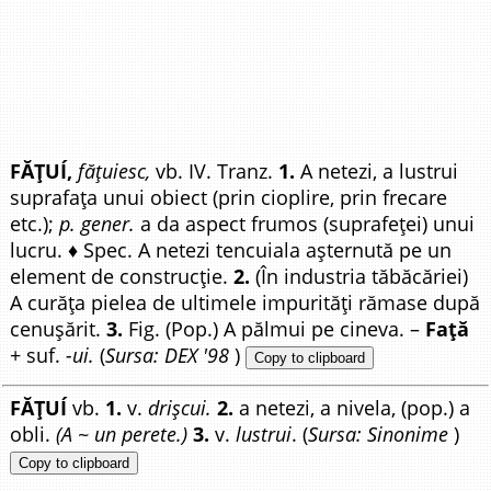
FĂȚUÍ,
fățuiesc,
vb. IV. Tranz.
1.
A netezi, a lustrui
suprafața unui obiect (prin cioplire, prin frecare
etc.);
p. gener.
a da aspect frumos (suprafeței) unui
lucru. ♦ Spec. A netezi tencuiala așternută pe un
element de construcție.
2.
(În industria tăbăcăriei)
A curăța pielea de ultimele impurități rămase după
cenușărit.
3.
Fig. (Pop.) A pălmui pe cineva. –
Față
+ suf.
-ui.
(
Sursa: DEX '98
)
Copy to clipboard
FĂȚUÍ
vb.
1.
v.
drișcui.
2.
a netezi, a nivela, (pop.) a
obli.
(A ~ un perete.)
3.
v.
lustrui
. (
Sursa: Sinonime
)
Copy to clipboard