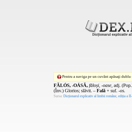
Pentru a naviga pe un cuvânt apăsaţi dublu c
FĂLÓS, -OÁSĂ,
făloși, -oase,
adj.
(
Pop.
(
Înv.
) Glorios; slăvit. –
Fală
+
suf.
-os.
Sursa:
Dicționarul explicativ al limbii române, ediția a II