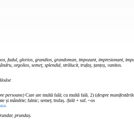
umos, fudul, glorios, grandios, grandoman, impozant, impresionant, impun
ru, orgolios, semeț, splendid, strălucit, trufaș, țanțoș, vanitos.
ăloáse
pre persoane)
Care are multă fală; cu multă fală. 2) (
despre manifestăril
e și mândrie; falnic; semeț; trufaș. /
fală
+ suf. ~
os
link
rundar, prundaș.