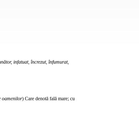
ător, infatuat, încrezut, înfumurat,
e oamenilor
) Care denotă fală mare; cu