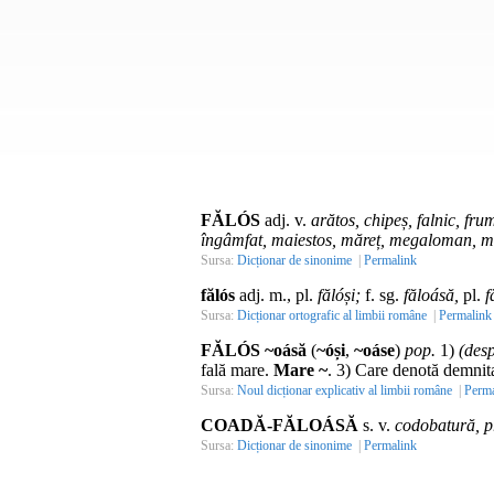
FĂLÓS
adj. v.
arătos, chipeș, falnic, fr
îngâmfat, maiestos, măreț, megaloman, mând
Sursa:
Dicționar de sinonime
|
Permalink
fălós
adj. m., pl.
fălóși;
f. sg.
făloásă,
pl.
f
Sursa:
Dicționar ortografic al limbii române
|
Permalink
FĂLÓS ~oásă
(
~óși
,
~oáse
)
pop.
1)
(des
fală mare.
Mare ~
. 3) Care denotă demnitat
Sursa:
Noul dicționar explicativ al limbii române
|
Perma
COADĂ-FĂLOÁSĂ
s. v.
codobatură, p
Sursa:
Dicționar de sinonime
|
Permalink