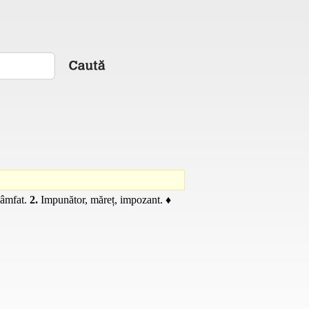
gâmfat.
2.
Impunător, măreț, impozant. ♦