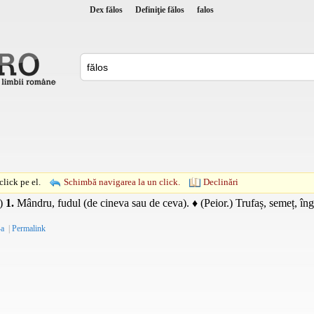
Dex fălos
Definiţie fălos
falos
lick pe el.
Schimbă navigarea la un click.
Declinări
)
1.
Mândru, fudul (de cineva sau de ceva). ♦ (
Peior.
) Trufaș, semeț, în
-a
|
Permalink