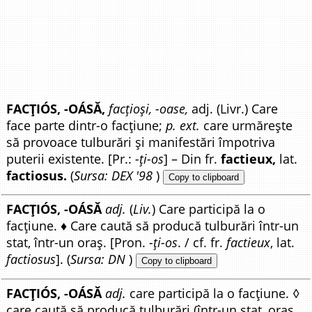
FACȚIÓS, -OÁSĂ,
facțioși, -oase,
adj. (Livr.) Care
face parte dintr-o facțiune;
p. ext.
care urmărește
să provoace tulburări și manifestări împotriva
puterii existente. [Pr.:
-ți-os
] – Din fr.
factieux,
lat.
factiosus.
(
Sursa: DEX '98
)
Copy to clipboard
FACȚIÓS, -OÁSĂ
adj.
(
Liv.
) Care participă la o
facțiune. ♦ Care caută să producă tulburări într-un
stat, într-un oraș. [Pron.
-ți-os
. / cf. fr.
factieux
, lat.
factiosus
]. (
Sursa: DN
)
Copy to clipboard
FACȚIÓS, -OÁSĂ
adj.
care participă la o facțiune. ◊
care caută să producă tulburări (într-un stat, oraș