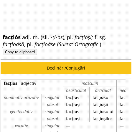
facțiós
adj. m. (sil.
-ți-os
), pl.
facțióși;
f. sg.
facțioásă
, pl.
facțioáse
(
Sursa: Ortografic
)
Copy to clipboard
Declinări/Conjugări
facțios
adjectiv
masculin
nearticulat
articulat
nearti
nominativ-acuzativ
singular
facți
o
s
facți
o
sul
facțio
plural
facți
o
și
facți
o
șii
facțio
genitiv-dativ
singular
facți
o
s
facți
o
sului
facțio
plural
facți
o
și
facți
o
șilor
facțio
vocativ
singular
—
—