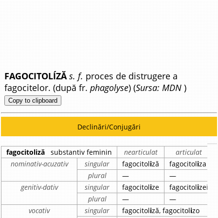
FAGOCITOLÍZĂ
s. f.
proces de distrugere a
fagocitelor. (după fr.
phagolyse
) (
Sursa: MDN
)
Copy to clipboard
Declinări/Conjugări
fagocitoliză
substantiv feminin
nearticulat
articulat
nominativ-acuzativ
singular
fagocitol
i
ză
fagocitol
i
za
plural
—
—
genitiv-dativ
singular
fagocitol
i
ze
fagocitol
i
zei
plural
—
—
vocativ
singular
fagocitol
i
ză, fagocitol
i
zo