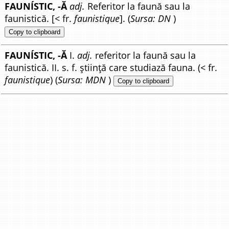
FAUNÍSTIC, -Ă
adj.
Referitor la faună sau la
faunistică. [< fr.
faunistique
]. (
Sursa: DN
)
Copy to clipboard
FAUNÍSTIC, -Ă
I.
adj.
referitor la faună sau la
faunistică. II. s. f. știință care studiază fauna. (< fr.
faunistique
) (
Sursa: MDN
)
Copy to clipboard