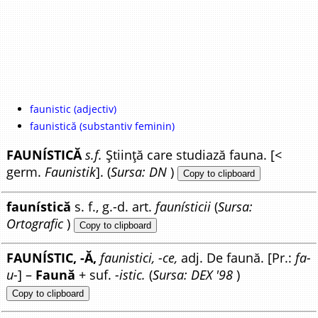
faunistic (adjectiv)
faunistică (substantiv feminin)
FAUNÍSTICĂ
s.f.
Știință care studiază fauna. [<
germ.
Faunistik
]. (
Sursa: DN
)
Copy to clipboard
faunístică
s. f., g.-d. art.
faunísticii
(
Sursa:
Ortografic
)
Copy to clipboard
FAUNÍSTIC, -Ă,
faunistici, -ce,
adj. De faună. [Pr.:
fa-
u-
] –
Faună
+ suf.
-istic.
(
Sursa: DEX '98
)
Copy to clipboard