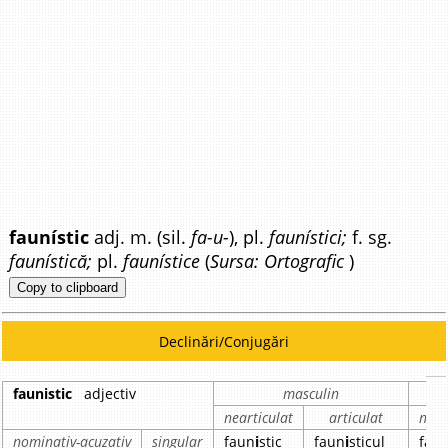
faunístic
adj. m. (sil.
fa-u-
), pl.
faunístici;
f. sg.
faunístică;
pl.
faunístice
(
Sursa: Ortografic
)
Copy to clipboard
Declinări/Conjugări
faunistic
adjectiv
masculin
nearticulat
articulat
near
nominativ-acuzativ
singular
faun
i
stic
faun
i
sticul
fau