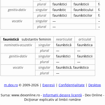
plural
faun
i
stici
faun
i
sticii
fau
genitiv-dativ
singular
faun
i
stic
faun
i
sticului
fau
plural
faun
i
stici
faun
i
sticilor
fau
vocativ
singular
—
—
plural
—
—
faunistică
substantiv feminin
nearticulat
articulat
nominativ-acuzativ
singular
faun
i
stică
faun
i
stica
plural
—
—
genitiv-dativ
singular
faun
i
stici
faun
i
sticii
plural
—
—
vocativ
singular
faun
i
stică, faun
i
stico
plural
—
m.dex.ro
© 2009-2026 |
Expresii
|
Confidențialitate
|
Desktop
Sursa: www.dexonline.ro -
Informații despre licență
- Dex Online -
Dicționar explicativ al limbii române