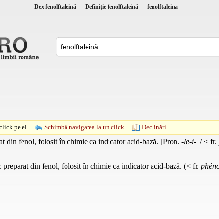
Dex fenolftaleină
Definiţie fenolftaleină
fenolftaleina
lick pe el.
Schimbă navigarea la un click.
Declinări
t din fenol, folosit în chimie ca indicator acid-bază. [Pron.
-le-i-
. / < fr.
c preparat din fenol, folosit în chimie ca indicator acid-bază. (< fr.
phéno