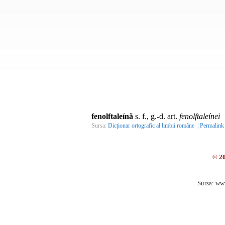
fenolftaleínă
s. f., g.-d. art.
fenolftaleínei
Sursa:
Dicționar ortografic al limbii române
|
Permalink
© 2
Sursa: ww