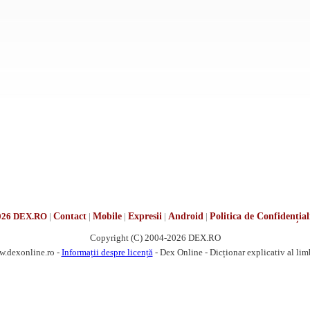
026 DEX.RO
|
Contact
|
Mobile
|
Expresii
|
Android
|
Politica de Confidențial
Copyright (C) 2004-2026 DEX.RO
w.dexonline.ro -
Informații despre licență
- Dex Online - Dicționar explicativ al li