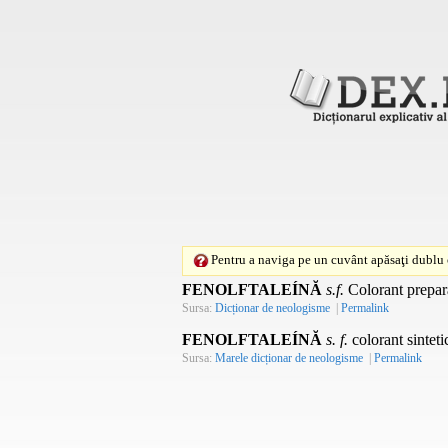
Pentru a naviga pe un cuvânt apăsaţi dublu c
FENOLFTALEÍNĂ
s.f.
Colorant prepara
Sursa:
Dicționar de neologisme
|
Permalink
FENOLFTALEÍNĂ
s. f.
colorant sinteti
Sursa:
Marele dicționar de neologisme
|
Permalink