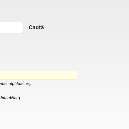
phénolphtaléine
].
lphtaléine
)