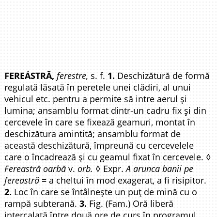
FEREÁSTRĂ,
ferestre,
s. f.
1.
Deschizătură de formă
regulată lăsată în peretele unei clădiri, al unui
vehicul etc. pentru a permite să intre aerul și
lumina; ansamblu format dintr-un cadru fix și din
cercevele în care se fixează geamuri, montat în
deschizătura amintită; ansamblu format de
această deschizătură, împreună cu cercevelele
care o încadrează și cu geamul fixat în cercevele. ◊
Fereastră oarbă
v.
orb.
◊ Expr.
A arunca banii pe
fereastră
= a cheltui în mod exagerat, a fi risipitor.
2.
Loc în care se întâlnește un puț de mină cu o
rampă subterană.
3.
Fig. (Fam.) Oră liberă
intercalată între două ore de curs în programul