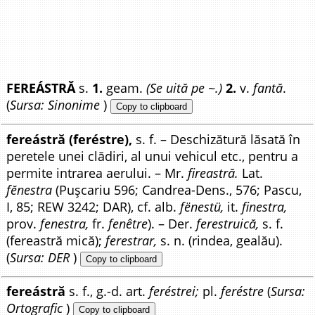
FEREÁSTRĂ
s.
1.
geam.
(Se uită pe ~.)
2.
v.
fantă
.
(
Sursa: Sinonime
)
Copy to clipboard
fereástră (feréstre),
s. f. – Deschizătură lăsată în
peretele unei clădiri, al unui vehicul etc., pentru a
permite intrarea aerului. – Mr.
fireastră.
Lat.
fĕnestra
(Pușcariu 596; Candrea-Dens., 576; Pascu,
I, 85; REW 3242; DAR), cf. alb.
fënestü,
it.
finestra,
prov.
fenestra,
fr.
fenêtre
). – Der.
ferestruică,
s. f.
(fereastră mică);
ferestrar,
s. n. (rindea, gealău).
(
Sursa: DER
)
Copy to clipboard
fereástră
s. f., g.-d. art.
feréstrei;
pl.
feréstre
(
Sursa:
Ortografic
)
Copy to clipboard