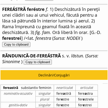
FEREÁSTRĂ feréstre
f.
1) Deschizătură în pereții
unei clădiri sau ai unui vehicul, făcută pentru a
lăsa să pătrundă în interior lumina și aerul. 2)
Rama împreună cu geamul fixată în această
deschizătură. 3)
fig. fam.
Oră liberă în orar. [G.-D.
ferestrei
] /<lat.
fenestra
(
Sursa: NODEX
)
Copy to clipboard
RÂNDUNICĂ-DE-FEREÁSTRĂ
s. v.
lăstun.
(
Sursa:
Sinonime
)
Copy to clipboard
Declinări/Conjugări
fereastră
substantiv feminin
nearticulat
articulat
nominativ-acuzativ
singular
fere
a
stră
fere
a
stra
plural
fer
e
stre
fer
e
strele
genitiv-dativ
singular
fer
e
stre
fer
e
strei