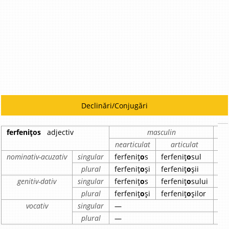
Declinări/Conjugări
ferfenițos
adjectiv
masculin
nearticulat
articulat
ne
nominativ-acuzativ
singular
ferfeniț
o
s
ferfeniț
o
sul
fer
plural
ferfeniț
o
și
ferfeniț
o
șii
fer
genitiv-dativ
singular
ferfeniț
o
s
ferfeniț
o
sului
fer
plural
ferfeniț
o
și
ferfeniț
o
șilor
fer
vocativ
singular
—
—
plural
—
—