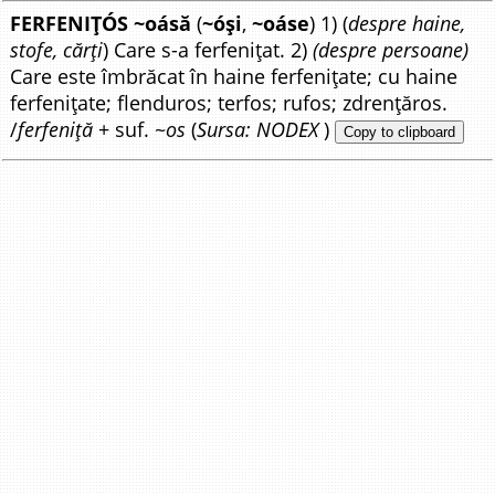
FERFENIȚÓS ~oásă
(
~óși
,
~oáse
) 1) (
despre haine,
stofe, cărți
) Care s-a ferfenițat. 2)
(despre persoane)
Care este îmbrăcat în haine ferfenițate; cu haine
ferfenițate; flenduros; terfos; rufos; zdrențăros.
/
ferfeniță
+ suf. ~
os
(
Sursa: NODEX
)
Copy to clipboard