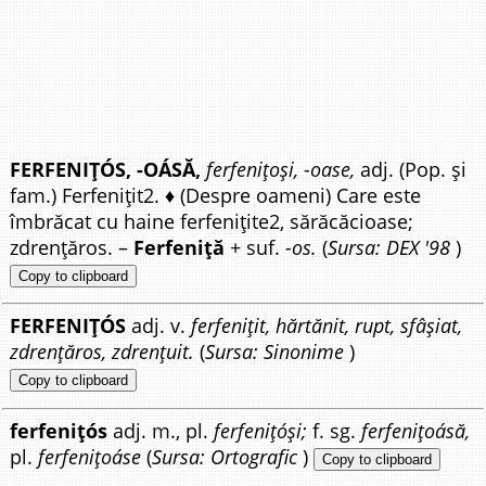
FERFENIȚÓS, -OÁSĂ,
ferfenițoși, -oase,
adj. (Pop. și
fam.) Ferfenițit2. ♦ (Despre oameni) Care este
îmbrăcat cu haine ferfenițite2, sărăcăcioase;
zdrențăros. –
Ferfeniță
+ suf.
-os.
(
Sursa: DEX '98
)
Copy to clipboard
FERFENIȚÓS
adj. v.
ferfenițit, hărtănit, rupt, sfâșiat,
zdrențăros, zdrențuit.
(
Sursa: Sinonime
)
Copy to clipboard
ferfenițós
adj. m., pl.
ferfenițóși;
f. sg.
ferfenițoásă,
pl.
ferfenițoáse
(
Sursa: Ortografic
)
Copy to clipboard