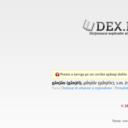
Pentru a naviga pe un cuvânt apăsaţi dublu c
gânjău (gânjéi),
gânjáie (gânjéie),
s.m. (
Sursa:
Dicționar de arhaisme și regionalisme
|
Permalin
© 2
Sursa: ww