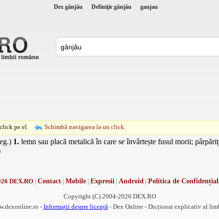
Dex gânjău
Definiţie gânjău
ganjau
lick pe el.
Schimbă navigarea la un click.
reg.)
1.
lemn sau placă metalică în care se învârtește fusul morii; pârpări
k
026 DEX.RO
|
Contact
|
Mobile
|
Expresii
|
Android
|
Politica de Confidențial
Copyright (C) 2004-2026 DEX.RO
w.dexonline.ro -
Informații despre licență
- Dex Online - Dicționar explicativ al li