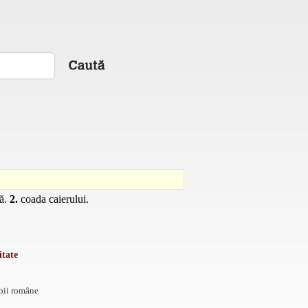
ță.
2.
coada caierului.
itate
mbii române