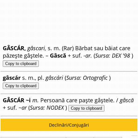
GÂSCÁR,
gâscari,
s. m. (Rar) Bărbat sau băiat care
păzește gâștele. –
Gâscă
+ suf.
-ar.
(
Sursa: DEX '98
)
Copy to clipboard
gâscár
s. m., pl.
gâscári
(
Sursa: Ortografic
)
Copy to clipboard
GÂSCÁR ~i
m.
Persoană care paște gâștele. /
gâscă
+ suf.
~ar
(
Sursa: NODEX
)
Copy to clipboard
Declinări/Conjugări