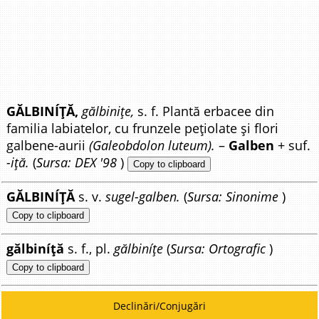
GĂLBINÍȚĂ,
gălbinițe,
s. f. Plantă erbacee din
familia labiatelor, cu frunzele pețiolate și flori
galbene-aurii
(Galeobdolon luteum).
–
Galben
+ suf.
-iță.
(
Sursa: DEX '98
)
Copy to clipboard
GĂLBINÍȚĂ
s. v.
sugel-galben.
(
Sursa: Sinonime
)
Copy to clipboard
gălbiníță
s. f., pl.
gălbiníțe
(
Sursa: Ortografic
)
Copy to clipboard
Declinări/Conjugări