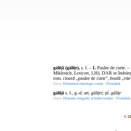
gáliță (gálițe),
s. f.
–
1.
Pasăre de curte. –
Miklosich,
Lexicon,
126). DAR se îndoieș
rom.
cioară
„pasăre de curte”,
boală
„vite
Sursa:
Dicționarul etimologic român
|
Permalink
gáliță
s. f., g.-d. art.
gáliței;
pl.
gálițe
Sursa:
Dicționar ortografic al limbii române
|
Permalink
© 2