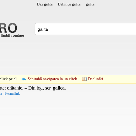
Dex galiță
Definiţie galiță
galita
lick pe el.
Schimbă navigarea la un click.
Declinări
rte; orătanie. – Din
bg.
,
scr.
galica.
-a
|
Permalink