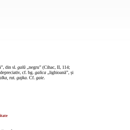
ă”, din
sl.
galŭ
„negru” (Cihac, II, 114;
 depreciativ,
cf.
bg.
galica
„lighioană”, și
alka,
rut.
gajka.
Cf.
gaie.
itate