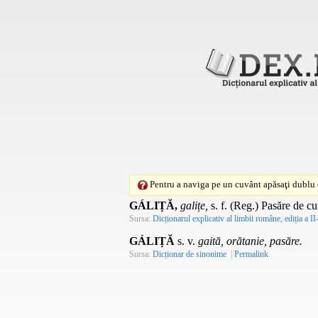
Pentru a naviga pe un cuvânt apăsaţi dublu c
GÁLIȚĂ,
galițe,
s. f.
(
Reg.
) Pasăre de cu
Sursa:
Dicționarul explicativ al limbii române, ediția a II
GÁLIȚĂ
s. v.
gaită, orătanie, pasăre.
Sursa:
Dicționar de sinonime
|
Permalink