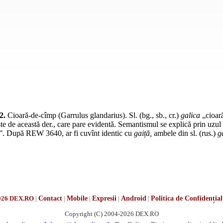
2.
Cioară-de-cîmp (Garrulus glandarius).
Sl.
(
bg.
,
sb.
,
cr.
)
galica
„cioar
te de această
der.
, care pare evidentă. Semantismul se explică prin uzul
”. După REW 3640, ar fi cuvînt identic cu
gaiță,
ambele din
sl.
(
rus.
)
g
026 DEX.RO
|
Contact
|
Mobile
|
Expresii
|
Android
|
Politica de Confidențial
Copyright (C) 2004-2026 DEX.RO