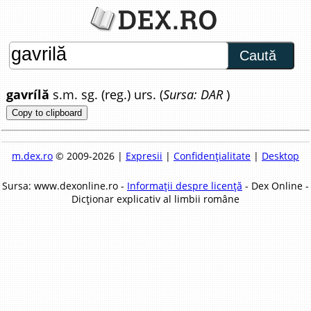
Caută
gavrílă
s.m. sg. (reg.) urs. (
Sursa: DAR
)
Copy to clipboard
m.dex.ro
© 2009-2026 |
Expresii
|
Confidențialitate
|
Desktop
Sursa: www.dexonline.ro -
Informații despre licență
- Dex Online -
Dicționar explicativ al limbii române