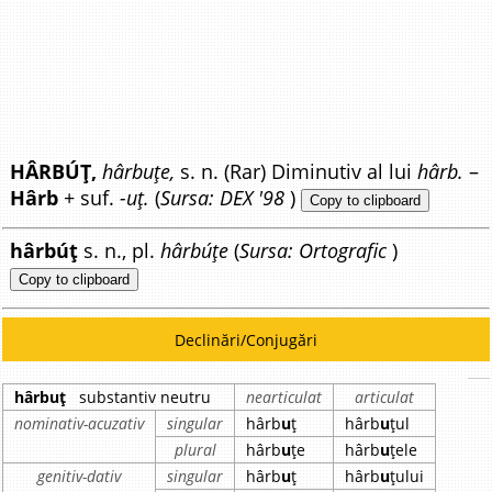
HÂRBÚȚ,
hârbuțe,
s. n. (Rar) Diminutiv al lui
hârb.
–
Hârb
+ suf.
-uț.
(
Sursa: DEX '98
)
Copy to clipboard
hârbúț
s. n., pl.
hârbúțe
(
Sursa: Ortografic
)
Copy to clipboard
Declinări/Conjugări
hârbuț
substantiv neutru
nearticulat
articulat
nominativ-acuzativ
singular
hârb
u
ț
hârb
u
țul
plural
hârb
u
țe
hârb
u
țele
genitiv-dativ
singular
hârb
u
ț
hârb
u
țului