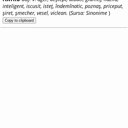
inteligent, iscusit, isteț, îndemînatic, poznaș, priceput,
șiret, șmecher, vesel, viclean.
(
Sursa: Sinonime
)
Copy to clipboard