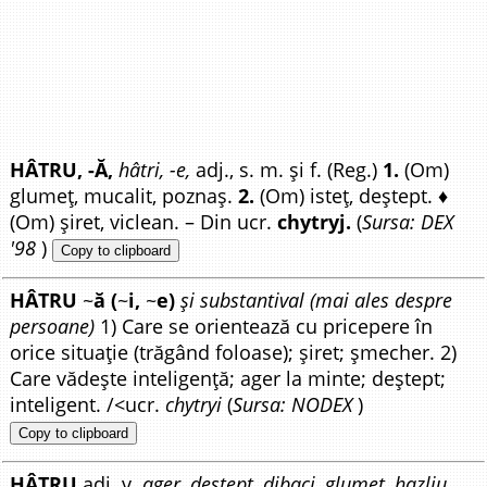
HÂTRU, -Ă,
hâtri, -e,
adj., s. m. și f. (Reg.)
1.
(Om)
glumeț, mucalit, poznaș.
2.
(Om) isteț, deștept. ♦
(Om) șiret, viclean. – Din ucr.
chytryj.
(
Sursa: DEX
'98
)
Copy to clipboard
HÂTRU
~
ă (
~
i,
~
e)
și substantival (mai ales despre
persoane)
1) Care se orientează cu pricepere în
orice situație (trăgând foloase); șiret; șmecher. 2)
Care vădește inteligență; ager la minte; deștept;
inteligent. /<ucr.
chytryi
(
Sursa: NODEX
)
Copy to clipboard
HÂTRU
adj. v.
ager, deștept, dibaci, glumeț, hazliu,