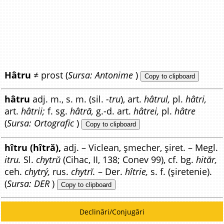
Hâtru
≠ prost (
Sursa: Antonime
)
Copy to clipboard
hâtru
adj. m., s. m. (sil.
-tru
), art.
hâtrul,
pl.
hâtri,
art.
hâtrii;
f. sg.
hâtră,
g.-d. art.
hâtrei,
pl.
hâtre
(
Sursa: Ortografic
)
Copy to clipboard
hîtru (hîtră),
adj. – Viclean, șmecher, șiret. – Megl.
itru.
Sl.
chytrŭ
(Cihac, II, 138; Conev 99), cf. bg.
hităr,
ceh.
chytrý,
rus.
chytrĭ.
– Der.
hîtrie,
s. f. (șiretenie).
(
Sursa: DER
)
Copy to clipboard
Declinări/Conjugări