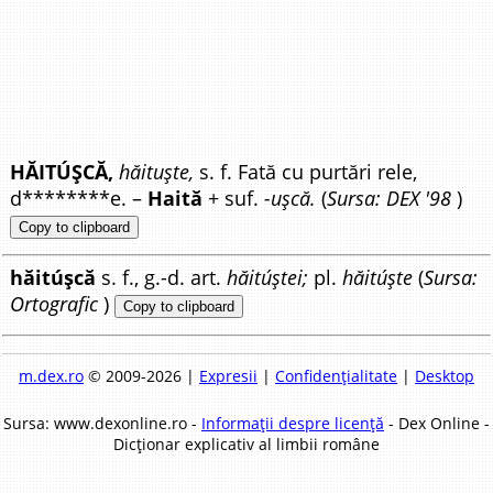
HĂITÚȘCĂ,
hăituște,
s. f. Fată cu purtări rele,
d********e. –
Haită
+ suf.
-ușcă.
(
Sursa: DEX '98
)
Copy to clipboard
hăitúșcă
s. f., g.-d. art.
hăitúștei;
pl.
hăitúște
(
Sursa:
Ortografic
)
Copy to clipboard
m.dex.ro
© 2009-2026 |
Expresii
|
Confidențialitate
|
Desktop
Sursa: www.dexonline.ro -
Informații despre licență
- Dex Online -
Dicționar explicativ al limbii române