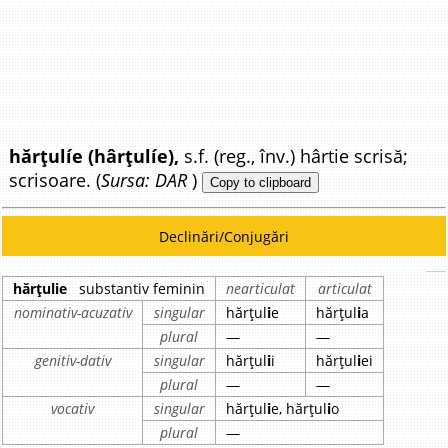
hărțulíe (hârțulíe),
s.f. (reg., înv.) hârtie scrisă;
scrisoare. (
Sursa: DAR
)
Copy to clipboard
Declinări/Conjugări
hărțulie
substantiv feminin
nearticulat
articulat
nominativ-acuzativ
singular
hărțul
i
e
hărțul
i
a
plural
—
—
genitiv-dativ
singular
hărțul
i
i
hărțul
i
ei
plural
—
—
vocativ
singular
hărțul
i
e, hărțul
i
o
plural
—