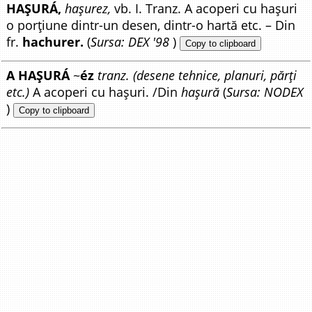
HAȘURÁ,
hașurez,
vb. I. Tranz. A acoperi cu hașuri
o porțiune dintr-un desen, dintr-o hartă etc. – Din
fr.
hachurer.
(
Sursa: DEX '98
)
Copy to clipboard
A HAȘURÁ
~
éz
tranz. (desene tehnice, planuri, părți
etc.)
A acoperi cu hașuri. /Din
hașură
(
Sursa: NODEX
)
Copy to clipboard