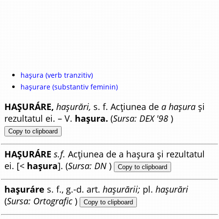
hașura (verb tranzitiv)
hașurare (substantiv feminin)
HAȘURÁRE,
hașurări,
s. f. Acțiunea de
a hașura
și
rezultatul ei. – V.
hașura.
(
Sursa: DEX '98
)
Copy to clipboard
HAȘURÁRE
s.f.
Acțiunea de a hașura și rezultatul
ei. [<
hașura
]. (
Sursa: DN
)
Copy to clipboard
hașuráre
s. f., g.-d. art.
hașurării;
pl.
hașurări
(
Sursa: Ortografic
)
Copy to clipboard