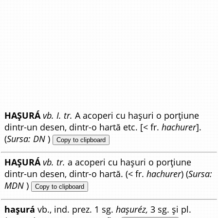
HAȘURÁ
vb. I. tr.
A acoperi cu hașuri o porțiune
dintr-un desen, dintr-o hartă etc. [< fr.
hachurer
].
(
Sursa: DN
)
Copy to clipboard
HAȘURÁ
vb. tr.
a acoperi cu hașuri o porțiune
dintr-un desen, dintr-o hartă. (< fr.
hachurer
) (
Sursa:
MDN
)
Copy to clipboard
hașurá
vb., ind. prez. 1 sg.
hașuréz,
3 sg. și pl.