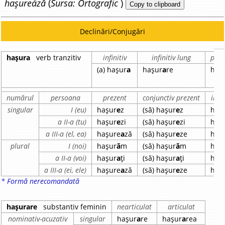
hașureáză
(
Sursa: Ortografic
)
Copy to clipboard
Declinări/Conjugări
hașura
verb tranzitiv
infinitiv
infinitiv lung
part
(a) hașur
a
hașur
a
re
haș
numărul
persoana
prezent
conjunctiv prezent
impe
singular
I (eu)
hașur
e
z
(să) hașur
e
z
haș
a II-a (tu)
hașur
e
zi
(să) hașur
e
zi
haș
a III-a (el, ea)
hașure
a
ză
(să) hașur
e
ze
haș
plural
I (noi)
hașur
ă
m
(să) hașur
ă
m
haș
a II-a (voi)
hașur
a
ți
(să) hașur
a
ți
haș
a III-a (ei, ele)
hașure
a
ză
(să) hașur
e
ze
haș
* Formă nerecomandată
hașurare
substantiv feminin
nearticulat
articulat
nominativ-acuzativ
singular
hașur
a
re
hașur
a
rea