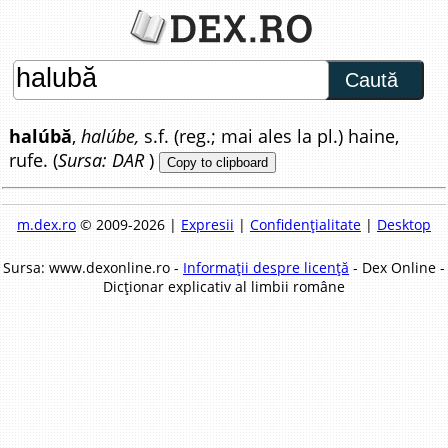
Caută
halúbă
,
halúbe,
s.f. (reg.; mai ales la pl.) haine,
rufe. (
Sursa: DAR
)
Copy to clipboard
m.dex.ro
© 2009-2026 |
Expresii
|
Confidențialitate
|
Desktop
Sursa: www.dexonline.ro -
Informații despre licență
- Dex Online -
Dicționar explicativ al limbii române