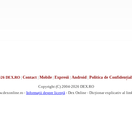
026 DEX.RO
|
Contact
|
Mobile
|
Expresii
|
Android
|
Politica de Confidențial
Copyright (C) 2004-2026 DEX.RO
w.dexonline.ro -
Informații despre licență
- Dex Online - Dicționar explicativ al li