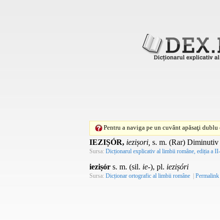
Pentru a naviga pe un cuvânt apăsaţi dublu c
IEZIȘÓR,
iezișori,
s. m.
(Rar) Diminutiv 
Sursa:
Dicționarul explicativ al limbii române, ediția a II
iezișór
s. m. (sil.
ie-
), pl.
iezișóri
Sursa:
Dicționar ortografic al limbii române
|
Permalink