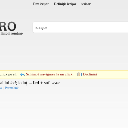
Dex iezișor
Definiţie iezișor
iezisor
lick pe el.
Schimbă navigarea la un click.
Declinări
al lui
ied;
ieduț. –
Ied
+
suf.
-ișor.
-a
|
Permalink