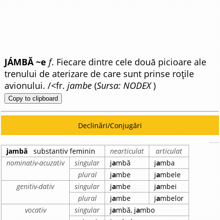
JÁMBĂ ~e
f
. Fiecare dintre cele două picioare ale
trenului de aterizare de care sunt prinse roțile
avionului. /<fr.
jambe
(
Sursa: NODEX
)
Copy to clipboard
Declinări/Conjugări
jambă
substantiv feminin
nearticulat
articulat
nominativ-acuzativ
singular
j
a
mbă
j
a
mba
plural
j
a
mbe
j
a
mbele
genitiv-dativ
singular
j
a
mbe
j
a
mbei
plural
j
a
mbe
j
a
mbelor
vocativ
singular
j
a
mbă, j
a
mbo