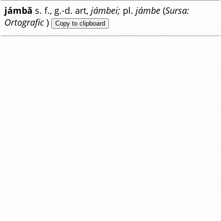
jámbă
s. f., g.-d. art,
jámbei;
pl.
jámbe
(
Sursa:
Ortografic
)
Copy to clipboard