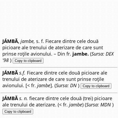
JÁMBĂ,
jambe,
s. f. Fiecare dintre cele două
picioare ale trenului de aterizare de care sunt
prinse roțile avionului. – Din fr.
jambe.
(
Sursa: DEX
'98
)
Copy to clipboard
JÁMBĂ
s.f.
Fiecare dintre cele două picioare ale
trenului de aterizare de care sunt prinse roțile
avionului. [< fr.
jambe
]. (
Sursa: DN
)
Copy to clipboard
JÁMBĂ
s. n.
fiecare dintre cele două (trei) picioare
ale trenului de aterizare. (< fr.
jambe
) (
Sursa: MDN
)
Copy to clipboard