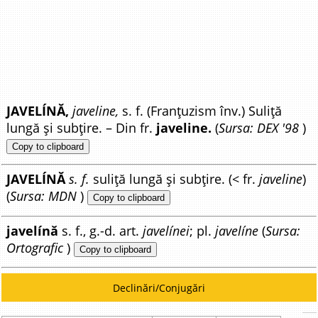
JAVELÍNĂ,
javeline,
s. f. (Franțuzism înv.) Suliță
lungă și subțire. – Din fr.
javeline.
(
Sursa: DEX '98
)
Copy to clipboard
JAVELÍNĂ
s. f.
suliță lungă și subțire. (< fr.
javeline
)
(
Sursa: MDN
)
Copy to clipboard
javelínă
s. f., g.-d. art.
javelínei
; pl.
javelíne
(
Sursa:
Ortografic
)
Copy to clipboard
Declinări/Conjugări