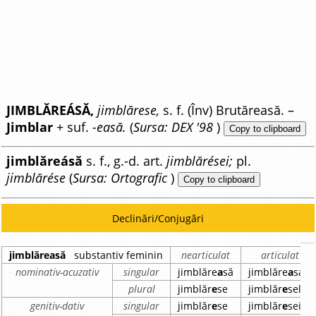
JIMBLĂREÁSĂ,
jimblărese,
s. f. (Înv) Brutăreasă. –
Jimblar
+ suf.
-easă.
(
Sursa: DEX '98
)
Copy to clipboard
jimblăreásă
s. f., g.-d. art.
jimblărései;
pl.
jimblărése
(
Sursa: Ortografic
)
Copy to clipboard
Declinări/Conjugări
jimblăreasă
substantiv feminin
nearticulat
articulat
nominativ-acuzativ
singular
jimblăre
a
să
jimblăre
a
sa
plural
jimblăr
e
se
jimblăr
e
sele
genitiv-dativ
singular
jimblăr
e
se
jimblăr
e
sei