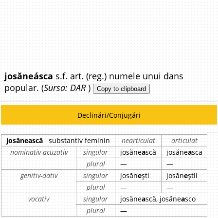
josăneásca
s.f. art. (reg.) numele unui dans
popular. (
Sursa: DAR
)
Copy to clipboard
Declinări/Conjugări
josănească
substantiv feminin
nearticulat
articulat
nominativ-acuzativ
singular
josăne
a
scă
josăne
a
sca
plural
—
—
genitiv-dativ
singular
josăn
e
ști
josăn
e
știi
plural
—
—
vocativ
singular
josăne
a
scă, josăne
a
sco
plural
—