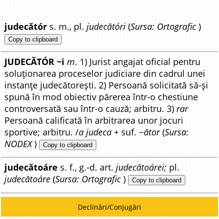
judecătór
s. m., pl.
judecătóri
(
Sursa: Ortografic
)
Copy to clipboard
JUDECĂTÓR ~i
m
. 1) Jurist angajat oficial pentru
soluționarea proceselor judiciare din cadrul unei
instanțe judecătorești. 2) Persoană solicitată să-și
spună în mod obiectiv părerea într-o chestiune
controversată sau într-o cauză; arbitru. 3)
rar
Persoană calificată în arbitrarea unor jocuri
sportive; arbitru. /
a judeca +
suf.
~ător
(
Sursa:
NODEX
)
Copy to clipboard
judecătoáre
s. f., g.-d. art.
judecătoárei;
pl.
judecătoáre
(
Sursa: Ortografic
)
Copy to clipboard
Declinări/Conjugări