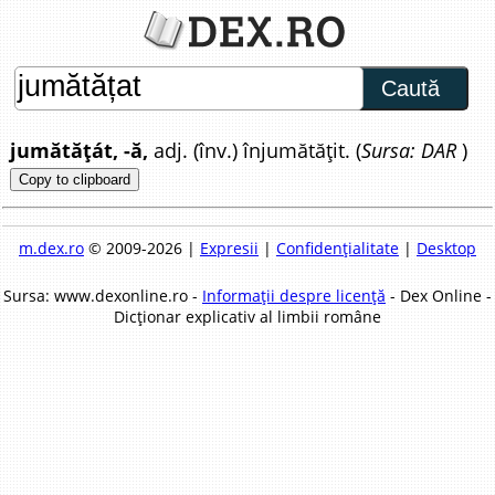
Caută
jumătățát, -ă,
adj. (înv.) înjumătățit. (
Sursa: DAR
)
Copy to clipboard
m.dex.ro
© 2009-2026 |
Expresii
|
Confidențialitate
|
Desktop
Sursa: www.dexonline.ro -
Informații despre licență
- Dex Online -
Dicționar explicativ al limbii române