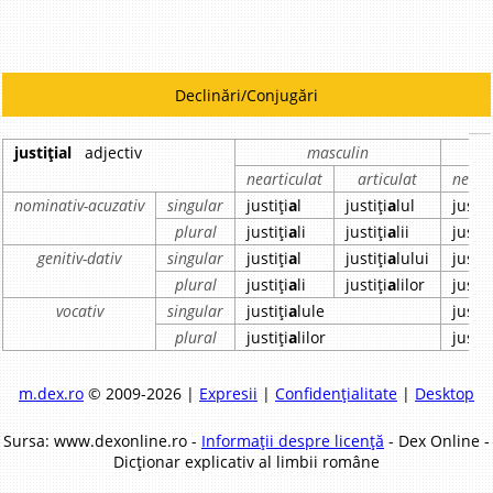
Declinări/Conjugări
justițial
adjectiv
masculin
nearticulat
articulat
neart
nominativ-acuzativ
singular
justiți
a
l
justiți
a
lul
justiț
plural
justiți
a
li
justiți
a
lii
justiț
genitiv-dativ
singular
justiți
a
l
justiți
a
lului
justiț
plural
justiți
a
li
justiți
a
lilor
justiț
vocativ
singular
justiți
a
lule
justiț
plural
justiți
a
lilor
justiț
m.dex.ro
© 2009-2026 |
Expresii
|
Confidențialitate
|
Desktop
Sursa: www.dexonline.ro -
Informații despre licență
- Dex Online -
Dicționar explicativ al limbii române