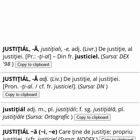
JUSTIȚIÁL, -Ă,
justițiali, -e,
adj. (Livr.) De justiție, al
justiției. [Pr.:
-ți-al
] – Din fr.
justiciel.
(
Sursa: DEX
'98
)
Copy to clipboard
JUSTIȚIÁL, -Ă
adj.
(
Liv.
) De justiție, al justiției.
[Pron.
-ți-al
. / cf. fr.
justiciel
]. (
Sursa: DN
)
Copy to clipboard
justițiál
adj. m., pl.
justițiáli
; f. sg.
justițiálă
, pl.
justițiále
(
Sursa: Ortografic
)
Copy to clipboard
JUSTIȚIÁL ~ă (~i, ~e)
Care ține de justiție; propriu
justiției. /<fr.
justiciel
(
Sursa: NODEX
)
Copy to clipboard