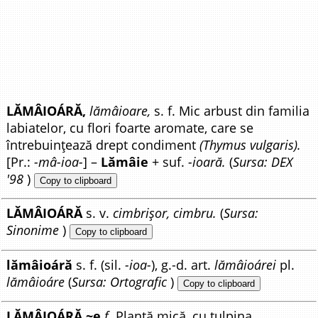
LĂMÂIOÁRĂ,
lămâioare,
s. f. Mic arbust din familia
labiatelor, cu flori foarte aromate, care se
întrebuințează drept condiment
(Thymus vulgaris).
[Pr.:
-mâ-ioa-
] –
Lămâie
+ suf.
-ioară.
(
Sursa: DEX
'98
)
Copy to clipboard
LĂMÂIOÁRĂ
s. v.
cimbrișor, cimbru.
(
Sursa:
Sinonime
)
Copy to clipboard
lămâioáră
s. f. (sil.
-ioa-
), g.-d. art.
lămâioárei
pl.
lămâioáre
(
Sursa: Ortografic
)
Copy to clipboard
LĂMÂIOÁRĂ ~e
f
. Plantă mică, cu tulpina