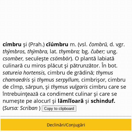
címbru
și (Prah.)
cĭúmbru
m. (vsl.
čombrŭ,
d. vgr.
thýmbros, thýmbra,
lat.
thymbra;
bg.
čuber;
ung.
csomber,
secuĭește
csömbör
). O plantă labiată
culinară cu miros plăcut și pătrunzător. În bot.
satureia hortensis,
cimbru de grădină;
thymus
chamaedris
și
thymus serpyllum,
cimbrișor, cimbru
de cîmp, sărpun, și
thymus vulgaris
cimbru care se
întrebuințează ca condiment culinar și care se
numește pe alocurĭ și
lămîĭoară
și
schinduf.
(
Sursa: Scriban
)
Copy to clipboard
Declinări/Conjugări