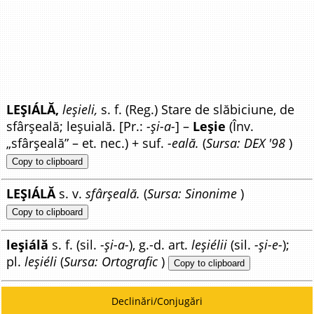
LEȘIÁLĂ,
leșieli,
s. f. (Reg.) Stare de slăbiciune, de
sfârșeală; leșuială. [Pr.:
-și-a-
] –
Leșie
(Înv.
„sfârșeală” – et. nec.) + suf.
-eală.
(
Sursa: DEX '98
)
Copy to clipboard
LEȘIÁLĂ
s. v.
sfârșeală.
(
Sursa: Sinonime
)
Copy to clipboard
leșiálă
s. f. (sil.
-și-a-
), g.-d. art.
leșiélii
(sil.
-și-e-
);
pl.
leșiéli
(
Sursa: Ortografic
)
Copy to clipboard
Declinări/Conjugări