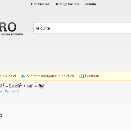
Dex leiculiță
Definiţie leiculiță
leiculita
lick pe el.
Schimbă navigarea la un click.
Declinări
1
1
ță
–
Leică
+
suf.
-uliță.
-a
|
Permalink
țe