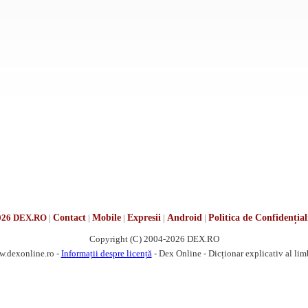
026 DEX.RO
|
Contact
|
Mobile
|
Expresii
|
Android
|
Politica de Confidențial
Copyright (C) 2004-2026 DEX.RO
w.dexonline.ro -
Informații despre licență
- Dex Online - Dicționar explicativ al li