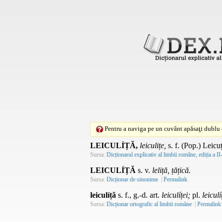
Pentru a naviga pe un cuvânt apăsaţi dublu c
LEICULÍȚĂ,
leiculițe,
s. f.
(
Pop.
) Leicu
Sursa:
Dicționarul explicativ al limbii române, ediția a II
LEICULÍȚĂ
s. v.
leliță, țățică.
Sursa:
Dicționar de sinonime
|
Permalink
leiculíță
s. f., g.-d. art.
leiculíței;
pl.
leiculí
Sursa:
Dicționar ortografic al limbii române
|
Permalink