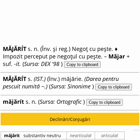
MĂJĂRÍT
s. n. (Înv. și reg.) Negoț cu pește. ♦
Impozit perceput pe negoțul cu pește. –
Măjar
+
suf.
-it.
(
Sursa: DEX '98
)
Copy to clipboard
MĂJĂRÍT
s.
(IST.)
(înv.) măjărie.
(Darea pentru
pescuit numită ~.)
(
Sursa: Sinonime
)
Copy to clipboard
măjărít
s. n. (
Sursa: Ortografic
)
Copy to clipboard
Declinări/Conjugări
măjărit
substantiv neutru
nearticulat
articulat