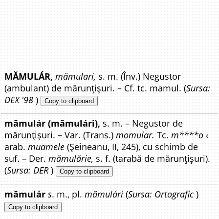
MĂMULÁR,
mămulari,
s. m. (Înv.) Negustor
(ambulant) de mărunțișuri. – Cf. tc. mamul. (
Sursa:
DEX '98
)
Copy to clipboard
mămulár (mămulári),
s. m. – Negustor de
mărunțișuri. – Var. (Trans.)
momular.
Tc.
m****o
‹
arab.
muamele
(Șeineanu, II, 245), cu schimb de
suf. – Der.
mămulărie,
s. f. (tarabă de mărunțișuri).
(
Sursa: DER
)
Copy to clipboard
mămulár
s
. m., pl.
mămulári
(
Sursa: Ortografic
)
Copy to clipboard