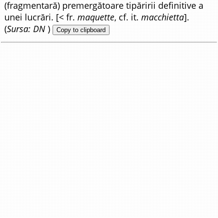
(fragmentară) premergătoare tipăririi definitive a
unei lucrări. [< fr.
maquette
, cf. it.
macchietta
].
(
Sursa: DN
)
Copy to clipboard