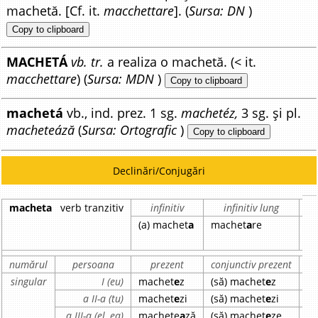
machetă. [Cf. it.
macchettare
]. (
Sursa: DN
)
Copy to clipboard
MACHETÁ
vb. tr.
a realiza o machetă. (< it.
macchettare
) (
Sursa: MDN
)
Copy to clipboard
machetá
vb., ind. prez. 1 sg.
machetéz,
3 sg. și pl.
macheteáză
(
Sursa: Ortografic
)
Copy to clipboard
Declinări/Conjugări
macheta
verb tranzitiv
infinitiv
infinitiv lung
p
(a) machet
a
machet
a
re
m
numărul
persoana
prezent
conjunctiv prezent
i
singular
I (eu)
machet
e
z
(să) machet
e
z
m
a II-a (tu)
machet
e
zi
(să) machet
e
zi
m
a III-a (el, ea)
machete
a
ză
(să) machet
e
ze
m