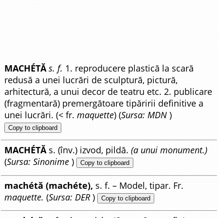
MACHÉTĂ
s. f.
1. reproducere plastică la scară
redusă a unei lucrări de sculptură, pictură,
arhitectură, a unui decor de teatru etc. 2. publicare
(fragmentară) premergătoare tipăririi definitive a
unei lucrări. (< fr.
maquette
) (
Sursa: MDN
)
Copy to clipboard
MACHÉTĂ
s. (înv.) izvod, pildă.
(a unui monument.)
(
Sursa: Sinonime
)
Copy to clipboard
machétă (machéte),
s. f. – Model, tipar. Fr.
maquette.
(
Sursa: DER
)
Copy to clipboard