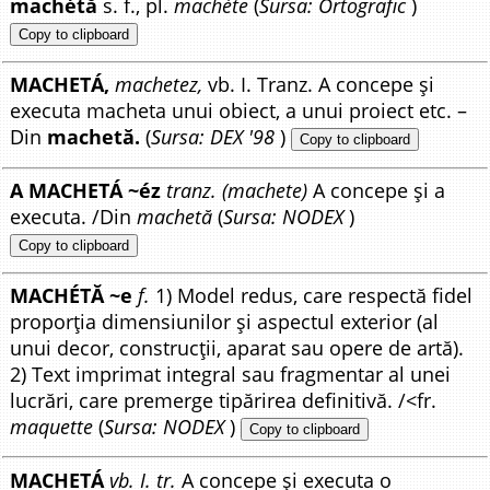
machétă
s. f., pl.
machéte
(
Sursa: Ortografic
)
Copy to clipboard
MACHETÁ,
machetez,
vb. I. Tranz. A concepe și
executa macheta unui obiect, a unui proiect etc. –
Din
machetă.
(
Sursa: DEX '98
)
Copy to clipboard
A MACHETÁ ~éz
tranz. (machete)
A concepe și a
executa. /Din
machetă
(
Sursa: NODEX
)
Copy to clipboard
MACHÉTĂ ~e
f.
1) Model redus, care respectă fidel
proporția dimensiunilor și aspectul exterior (al
unui decor, construcții, aparat sau opere de artă).
2) Text imprimat integral sau fragmentar al unei
lucrări, care premerge tipărirea definitivă. /<fr.
maquette
(
Sursa: NODEX
)
Copy to clipboard
MACHETÁ
vb. I. tr.
A concepe și executa o