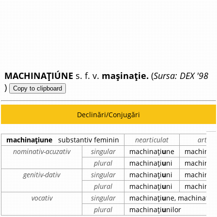
MACHINAȚIÚNE
s. f. v.
mașinație.
(
Sursa: DEX '98
)
Copy to clipboard
Declinări/Conjugări
machinațiune
substantiv feminin
nearticulat
articu
nominativ-acuzativ
singular
machinați
u
ne
machinaț
plural
machinați
u
ni
machinaț
genitiv-dativ
singular
machinați
u
ni
machinaț
plural
machinați
u
ni
machinaț
vocativ
singular
machinați
u
ne, machinați
u
plural
machinați
u
nilor