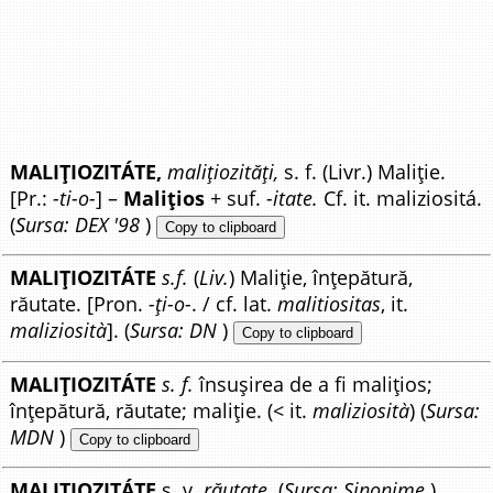
MALIȚIOZITÁTE,
malițiozități,
s. f. (Livr.) Maliție.
[Pr.:
-ti-o-
] –
Malițios
+ suf.
-itate.
Cf. it. maliziositá.
(
Sursa: DEX '98
)
Copy to clipboard
MALIȚIOZITÁTE
s.f.
(
Liv.
) Maliție, înțepătură,
răutate. [Pron.
-ți-o-
. / cf. lat.
malitiositas
, it.
maliziosità
]. (
Sursa: DN
)
Copy to clipboard
MALIȚIOZITÁTE
s. f.
însușirea de a fi malițios;
înțepătură, răutate; maliție. (< it.
maliziosità
) (
Sursa:
MDN
)
Copy to clipboard
MALIȚIOZITÁTE
s. v.
răutate.
(
Sursa: Sinonime
)