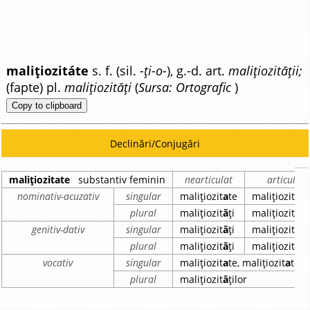
malițiozitáte
s. f. (sil.
-ți-o-
), g.-d. art.
malițiozității;
(fapte) pl.
malițiozități
(
Sursa: Ortografic
)
Copy to clipboard
Declinări/Conjugări
malițiozitate
substantiv feminin
nearticulat
articulat
nominativ-acuzativ
singular
malițiozit
a
te
malițiozit
a
t
plural
malițiozit
ă
ți
malițiozit
ă
ți
genitiv-dativ
singular
malițiozit
ă
ți
malițiozit
ă
ții
plural
malițiozit
ă
ți
malițiozit
ă
ți
vocativ
singular
malițiozit
a
te, malițiozit
a
teo
plural
malițiozit
ă
ților