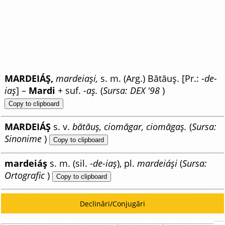
MARDEIÁȘ,
mardeiași,
s. m. (Arg.) Bătăuș. [Pr.:
-de-
iaș
] –
Mardi
+ suf.
-aș.
(
Sursa: DEX '98
)
Copy to clipboard
MARDEIÁȘ
s. v.
bătăuș, ciomăgar, ciomăgaș.
(
Sursa:
Sinonime
)
Copy to clipboard
mardeiáș
s. m. (sil.
-de-iaș
), pl.
mardeiáși
(
Sursa:
Ortografic
)
Copy to clipboard
Declinări/Conjugări