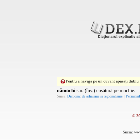
Pentru a naviga pe un cuvânt apăsaţi dublu c
nămúchi
s.n. (înv.) cusătură pe muchie.
Sursa:
Dicționar de arhaisme și regionalisme
|
Permalin
© 2
Sursa: ww