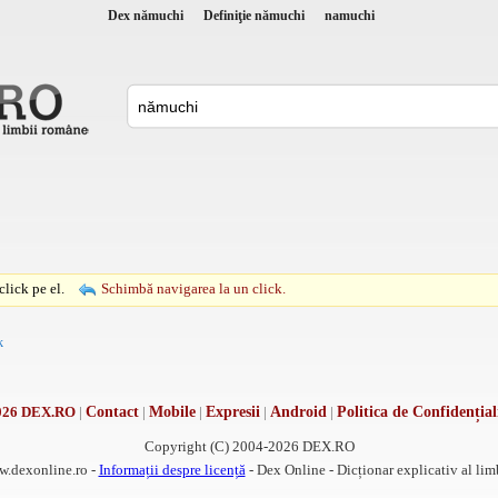
Dex nămuchi
Definiţie nămuchi
namuchi
lick pe el.
Schimbă navigarea la un click.
k
026 DEX.RO
|
Contact
|
Mobile
|
Expresii
|
Android
|
Politica de Confidențial
Copyright (C) 2004-2026 DEX.RO
w.dexonline.ro -
Informații despre licență
- Dex Online - Dicționar explicativ al li