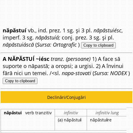
năpăstuí
vb., ind. prez. 1 sg. și 3 pl.
năpăstuiésc
,
imperf. 3 sg.
năpăstuiá;
conj. prez. 3 sg. și pl.
năpăstuiáscă
(
Sursa: Ortografic
)
Copy to clipboard
A NĂPĂSTUÍ ~iésc
tranz. (persoane)
1) A face să
suporte o năpastă; a oropsi; a urgisi. 2) A învinui
fără nici un temei. /<sl.
napa-stovati
(
Sursa: NODEX
)
Copy to clipboard
Declinări/Conjugări
năpăstui
verb tranzitiv
infinitiv
infinitiv lung
(a) năpăstu
i
năpăstu
i
re