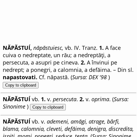
NĂPĂSTUÍ,
năpăstuiesc,
vb. IV. Tranz.
1.
A face
cuiva o nedreptate, un rău; a nedreptăți, a
persecuta, a asupri pe cineva.
2.
A învinui pe
nedrept; a ponegri, a calomnia, a defăima. – Din sl.
napastovati.
Cf. năpastă. (
Sursa: DEX '98
)
Copy to clipboard
NĂPĂSTUÍ
vb.
1.
v.
persecuta
.
2.
v.
oprima
. (
Sursa:
Sinonime
)
Copy to clipboard
NĂPĂSTUÍ
vb. v.
ademeni, amăgi, atrage, bârfi,
blama, calomnia, cleveti, defăima, denigra, discredita,
ispiti, momi, ponegri, seduce, tenta.
(
Sursa: Sinonime