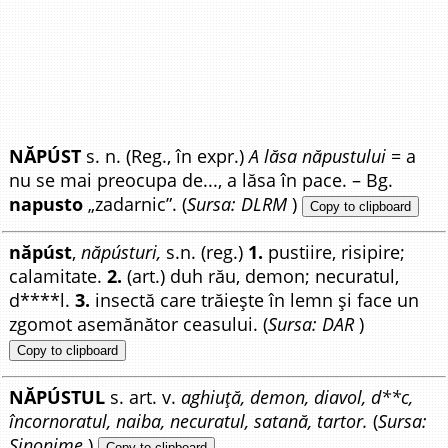
NĂPÚST
s. n. (Reg., în expr.)
A lăsa năpustului
= a
nu se mai preocupa de..., a lăsa în pace. – Bg.
napusto
„zadarnic”. (
Sursa: DLRM
)
Copy to clipboard
năpúst
,
năpústuri,
s.n. (reg.)
1.
pustiire, risipire;
calamitate.
2.
(art.) duh rău, demon; necuratul,
d****l.
3.
insectă care trăiește în lemn și face un
zgomot asemănător ceasului. (
Sursa: DAR
)
Copy to clipboard
NĂPÚSTUL
s. art. v.
aghiuță, demon, diavol, d**c,
încornoratul, naiba, necuratul, satană, tartor.
(
Sursa:
Sinonime
)
Copy to clipboard