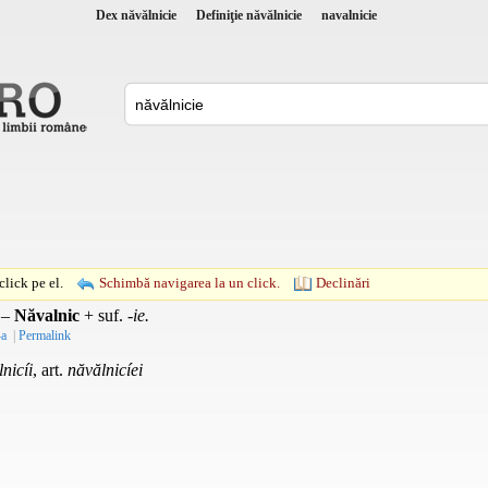
Dex năvălnicie
Definiţie năvălnicie
navalnicie
lick pe el.
Schimbă navigarea la un click.
Declinări
 –
Năvalnic
+
suf.
-ie.
-a
|
Permalink
nicíi
, art.
năvălnicíei