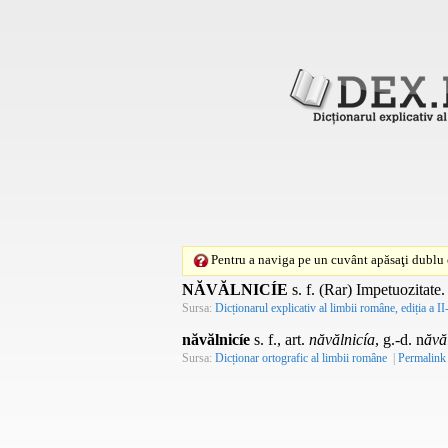
Pentru a naviga pe un cuvânt apăsaţi dublu c
NĂVĂLNICÍE
s. f.
(Rar) Impetuozitate.
Sursa:
Dicționarul explicativ al limbii române, ediția a II
năvălnicíe
s. f., art.
năvălnicía
, g.-d. n
ăvăl
Sursa:
Dicționar ortografic al limbii române
|
Permalink