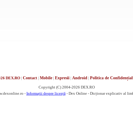
026 DEX.RO
|
Contact
|
Mobile
|
Expresii
|
Android
|
Politica de Confidențial
Copyright (C) 2004-2026 DEX.RO
w.dexonline.ro -
Informații despre licență
- Dex Online - Dicționar explicativ al li