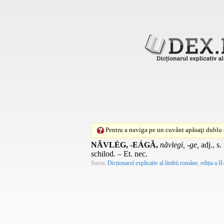
Pentru a naviga pe un cuvânt apăsaţi dublu c
NĂVLÉG, -EÁGĂ,
năvlegi, -ge,
adj.
,
s.
schilod. –
Et. nec.
Sursa:
Dicționarul explicativ al limbii române, ediția a II