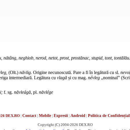
u, nătâng, neghiob, nerod, netot, prost, prostănac, stupid, tont, tontălău
leg,
(
Olt.
)
năvlig.
Origine necunoscută. Pare a fi în legătură cu
sl.
nevol
veriga intermediară. Legătura cu
vlagă
și cu
mag.
névleg
„nominal” (Scri
i;
f. sg.
năvleágă
, pl.
năvlége
026 DEX.RO
|
Contact
|
Mobile
|
Expresii
|
Android
|
Politica de Confidențial
Copyright (C) 2004-2026 DEX.RO