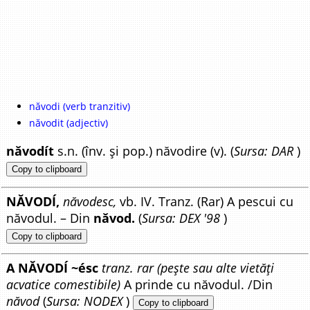
năvodi (verb tranzitiv)
năvodit (adjectiv)
năvodít
s.n. (înv. și pop.) năvodire (v). (
Sursa: DAR
)
Copy to clipboard
NĂVODÍ,
năvodesc,
vb. IV. Tranz. (Rar) A pescui cu
năvodul. – Din
năvod.
(
Sursa: DEX '98
)
Copy to clipboard
A NĂVODÍ ~ésc
tranz. rar (pește sau alte vietăți
acvatice comestibile)
A prinde cu năvodul. /Din
năvod
(
Sursa: NODEX
)
Copy to clipboard