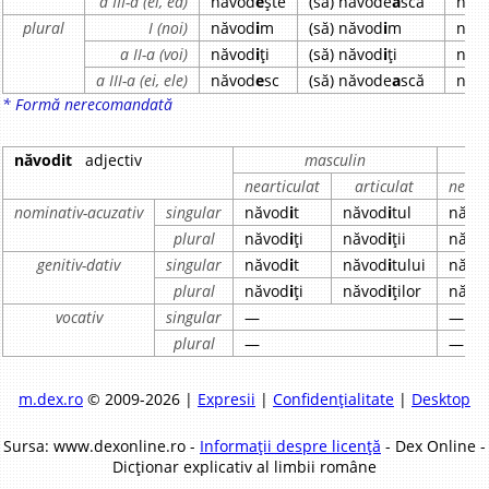
a III-a (el, ea)
năvod
e
ște
(să) năvode
a
scă
năv
plural
I (noi)
năvod
i
m
(să) năvod
i
m
năv
a II-a (voi)
năvod
i
ți
(să) năvod
i
ți
năv
a III-a (ei, ele)
năvod
e
sc
(să) năvode
a
scă
năv
* Formă nerecomandată
năvodit
adjectiv
masculin
nearticulat
articulat
neart
nominativ-acuzativ
singular
năvod
i
t
năvod
i
tul
năvo
plural
năvod
i
ți
năvod
i
ții
năvo
genitiv-dativ
singular
năvod
i
t
năvod
i
tului
năvo
plural
năvod
i
ți
năvod
i
ților
năvo
vocativ
singular
—
—
plural
—
—
m.dex.ro
© 2009-2026 |
Expresii
|
Confidențialitate
|
Desktop
Sursa: www.dexonline.ro -
Informații despre licență
- Dex Online -
Dicționar explicativ al limbii române