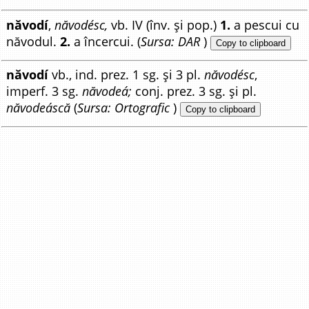
năvodí
,
năvodésc,
vb. IV (înv. și pop.)
1.
a pescui cu
năvodul.
2.
a încercui. (
Sursa: DAR
)
Copy to clipboard
năvodí
vb., ind. prez. 1 sg. și 3 pl.
năvodésc
,
imperf. 3 sg.
năvodeá;
conj. prez. 3 sg. și pl.
năvodeáscă
(
Sursa: Ortografic
)
Copy to clipboard