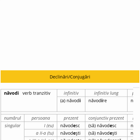
Declinări/Conjugări
năvodi
verb tranzitiv
infinitiv
infinitiv lung
part
(a) năvod
i
năvod
i
re
năv
numărul
persoana
prezent
conjunctiv prezent
imp
singular
I (eu)
năvod
e
sc
(să) năvod
e
sc
năv
a II-a (tu)
năvod
e
ști
(să) năvod
e
ști
năv