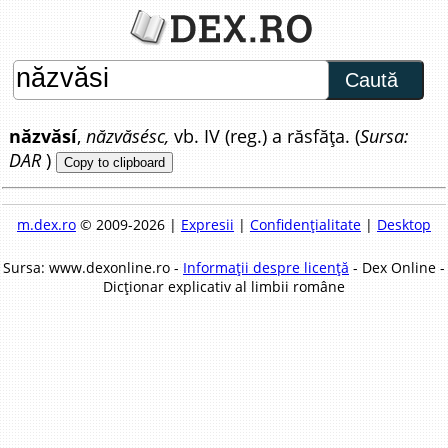
Caută
năzvăsí
,
năzvăsésc,
vb. IV (reg.) a răsfăța. (
Sursa:
DAR
)
Copy to clipboard
m.dex.ro
© 2009-2026 |
Expresii
|
Confidențialitate
|
Desktop
Sursa: www.dexonline.ro -
Informații despre licență
- Dex Online -
Dicționar explicativ al limbii române